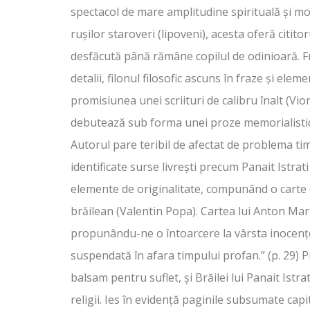
spectacol de mare amplitudine spirituală și mora
rușilor staroveri (lipoveni), acesta oferă citito
desfăcută până rămâne copilul de odinioară. F
detalii, filonul filosofic ascuns în fraze și el
promisiunea unei scriituri de calibru înalt (Vi
debutează sub forma unei proze memorialistic
Autorul pare teribil de afectat de problema timp
identificate surse livrești precum Panait Istrat
elemente de originalitate, compunând o carte 
brăilean (Valentin Popa). Cartea lui Anton Marț
propunându-ne o întoarcere la vârsta inocenței
suspendată în afara timpului profan.” (p. 29) 
balsam pentru suflet, și Brăilei lui Panait Istra
religii. Ies în evidență paginile subsumate capi