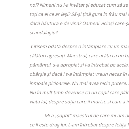
noi? Nimeni nu l-a învățat și educat cum să se
toți ca el ce ar ieși? Să-și țină gura în frâu mai
dacă băutura e de vină? Oameni vicioși care-și
scandalagiu?
Citisem odată despre o întâmplare cu un maest
călători agresați. Maestrul, care arăta ca un 
pământul, s-a apropiat și l-a întrebat pe acela
obârșie și dacă i s-a întâmplat vreun necaz în
înmoaie picioarele. Nu mai avea nicio putere. 
Nu în mult timp devenise ca un copil care plân
viața lui, despre soția care îi murise și cum a
Mi-a „șoptit” maestrul de care mi-am adus 
ce îi este drag lui. L-am întrebat despre feti