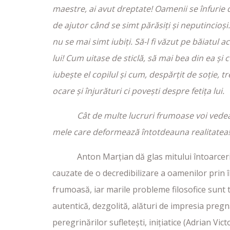
maestre, ai avut dreptate! Oamenii se înfurie 
de ajutor când se simt părăsiți și neputincioși
nu se mai simt iubiți. Să-l fi văzut pe băiatul 
lui! Cum uitase de sticlă, să mai bea din ea și
iubește el copilul și cum, despărțit de soție, t
ocare și înjurături ci povești despre fetița lui.
Cât de multe lucruri frumoase voi vedea 
mele care deformează întotdeauna realitatea!
Anton Marțian dă glas mitului întoarcerii la
cauzate de o decredibilizare a oamenilor prin în
frumoasă, iar marile probleme filosofice sunt tr
autentică, dezgolită, alături de impresia pregna
peregrinărilor sufletești, inițiatice (Adrian Vi