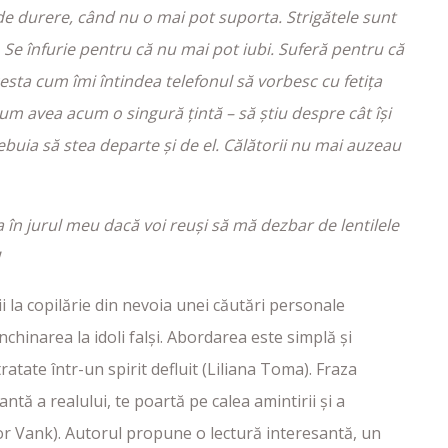
de durere, când nu o mai pot suporta. Strigătele sunt
. Se înfurie pentru că nu mai pot iubi. Suferă pentru că
acesta cum îmi întindea telefonul să vorbesc cu fetița
 cum avea acum o singură țintă – să știu despre cât își
rebuia să stea departe și de el. Călătorii nu mai auzeau
în jurul meu
dacă voi reuși să mă dezbar de lentilele
 copilărie din nevoia unei căutări personale
chinarea la idoli falși. Abordarea este simplă și
atate într-un spirit defluit (Liliana Toma). Fraza
ntă a realului, te poartă pe calea amintirii și a
ctor Vank). Autorul propune o lectură interesantă, un