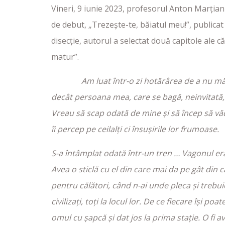
Vineri, 9 iunie 2023, profesorul Anton Marțian 
de debut, „Trezește-te, băiatul meu!”, publicat
disecție, autorul a selectat două capitole ale c
matur”.
Am luat într-o zi hotărârea de a nu mă
decât persoana mea, care se bagă, neinvitată, 
Vreau să scap odată de mine și să încep să văd
îi percep pe ceilalți ci însușirile lor frumoase.
S-a întâmplat odată într-un tren … Vagonul er
Avea o sticlă cu el din care mai da pe gât din 
pentru călători, când n-ai unde pleca și trebui
civilizați, toți la locul lor. De ce fiecare își p
omul cu șapcă și dat jos la prima stație. O fi