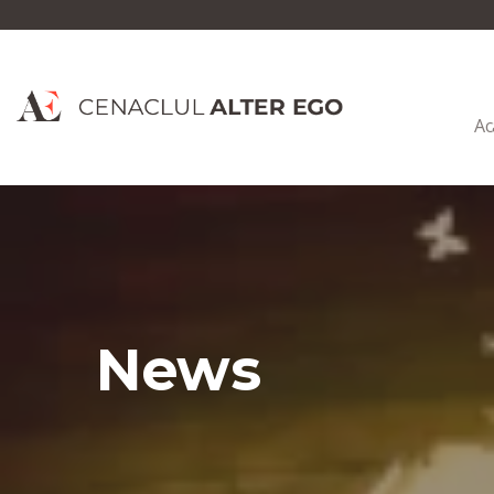
Ac
News