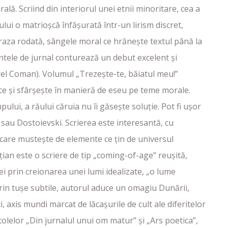
lă. Scriind din interiorul unei etnii minoritare, cea a
rului o matrioșcă înfășurată într-un lirism discret,
raza rodată, sângele moral ce hrănește textul până la
ementele de jurnal conturează un debut excelent și
orel Coman). Volumul „Trezește-te, băiatul meu!”
e și sfârșește în manieră de eseu pe teme morale.
ului, a răului căruia nu îi găsește soluție. Pot fi ușor
i sau Dostoievski. Scrierea este interesantă, cu
care mustește de elemente ce țin de universul
ian este o scriere de tip „coming-of-age” reușită,
 prin creionarea unei lumi idealizate, „o lume
Prin tușe subtile, autorul aduce un omagiu Dunării,
ti, axis mundi marcat de lăcașurile de cult ale diferitelor
tolelor „Din jurnalul unui om matur” și „Ars poetica”,