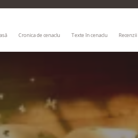
asă
Cronica de cenaclu
Texte în cenaclu
Recenzii