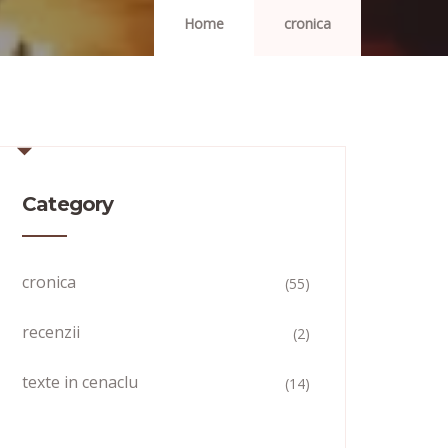
Home
cronica
Category
cronica
(55)
recenzii
(2)
texte in cenaclu
(14)