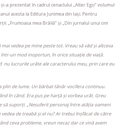
și-a prezentat în cadrul cenaclului „Alter Ego” volumul
 anul acesta la Editura Junimea din Iași. Pentru
ărții: „Frumoasa mea Brăilă” și „Din jurnalul unui om
 mai vedea pe mine peste tot. Vreau să văd și altceva
într-un mod inoportun, în orice situație de viață.
 nu lucrurile urâte ale caracterului meu, prin care eu
a plin de lume. Un bărbat tânăr vocifera continuu.
când în când. Era pus pe harță și vorbea urât. Greu
e să suporți. „Nesuferit personaj între atâția oameni
oate vedea de treabă și el nu? Ar trebui înșfăcat de către
 având ceva probleme, vreun necaz dar ce vină avem