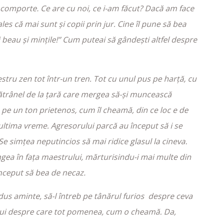
 comporte. Ce are cu noi, ce i-am făcut? Dacă am face
 ales că mai sunt și copii prin jur. Cine îl pune să bea
 beau și mințile!” Cum puteai să gândești altfel despre
ru zen tot într-un tren. Tot cu unul pus pe harță, cu
bătrânel de la țară care mergea să-și muncească
, pe un ton prietenos, cum îl cheamă, din ce loc e de
 ultima vreme. Agresorului parcă au început să i se
Se simțea neputincios să mai ridice glasul la cineva.
gea în fața maestrului, mărturisindu-i mai multe din
 început să bea de necaz.
aminte, să-l întreb pe tânărul furios despre ceva
ța lui despre care tot pomenea, cum o cheamă. Da,