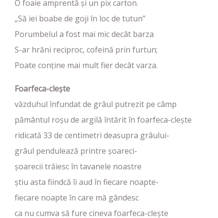
O foaie amprentă și un pix carton.
„Să iei boabe de goji în loc de tutun”
Porumbelul a fost mai mic decât barza
S-ar hrăni reciproc, cofeină prin furtun;
Poate conține mai mult fier decât varza.
Foarfeca-clește
văzduhul înfundat de grâul putrezit pe câmp
pământul roșu de argilă întărit în foarfeca-clește
ridicată 33 de centimetri deasupra grâului-
grâul pendulează printre șoareci-
șoarecii trăiesc în tavanele noastre
știu asta fiindcă îi aud în fiecare noapte-
fiecare noapte în care mă gândesc
ca nu cumva să fure cineva foarfeca-clește