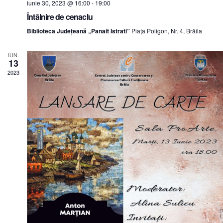
iunie 30, 2023 @ 16:00
-
19:00
Întâlnire de cenaclu
Biblioteca Județeană „Panait Istrati”
Piața Poligon, Nr. 4, Brăila
IUN.
13
2023