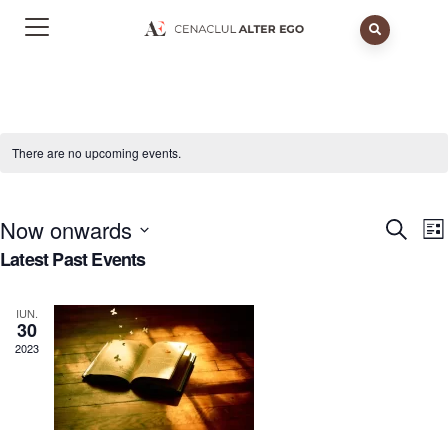
There are no upcoming events.
Now onwards
E
Event
Search
Lis
V
Latest Past Events
Searc
Select
N
and
date.
IUN.
View
30
2023
Navig